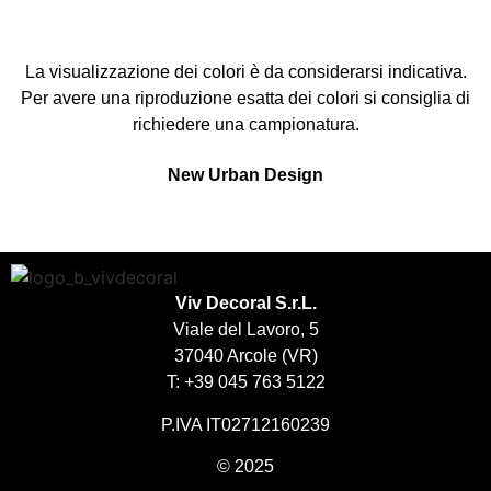
La visualizzazione dei colori è da considerarsi indicativa.
Per avere una riproduzione esatta dei colori si consiglia di
richiedere una campionatura.
New Urban Design
IMMAGINE PERSONALIZZATA
CORTEN MEDIEVALE
ARDESIA DELICATA
VETRO DORATO
MARMO ANTICO
KILIMANJARO
Viv Decoral S.r.L.
Viale del Lavoro, 5
37040 Arcole (VR)
T: +39 045 763 5122
P.IVA IT02712160239
© 2025